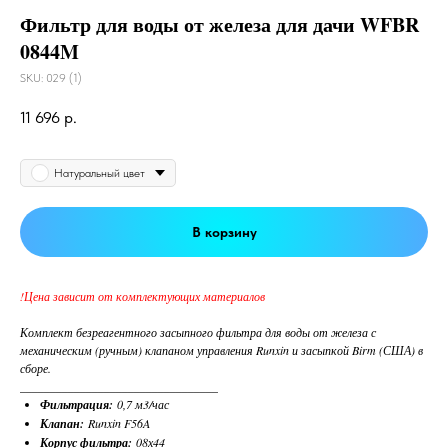
Фильтр для воды от железа для дачи WFBR
0844M
SKU:
029 (1)
11 696
р.
Цвет
Натуральный цвет
В корзину
!Цена зависит от комплектующих материалов
Комплект безреагентного засыпного фильтра для воды от железа с
механическим (ручным) клапаном управления Runxin и засыпкой Birm (США) в
сборе.
_________________________________
Фильтрация:
0,7 м3/час
Клапан:
Runxin F56A
Корпус фильтра:
08х44