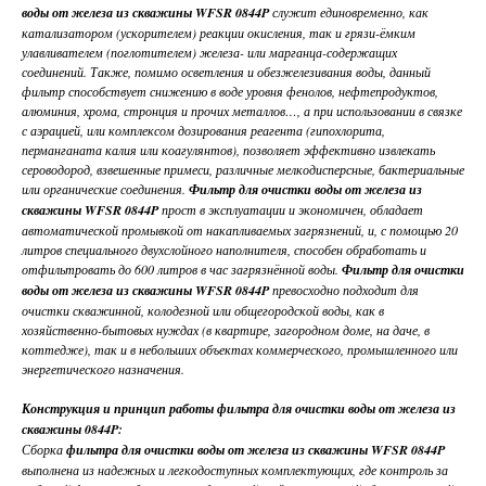
воды от железа из скважины WFSR 0844P
служит единовременно, как
катализатором (ускорителем) реакции окисления, так и грязи-ёмким
улавливателем (поглотителем) железа- или марганца-содержащих
соединений. Также, помимо осветления и обезжелезивания воды, данный
фильтр способствует снижению в воде уровня фенолов, нефтепродуктов,
алюминия, хрома, стронция и прочих металлов…, а при использовании в связке
с аэрацией, или комплексом дозирования реагента (гипохлорита,
перманганата калия или коагулянтов), позволяет эффективно извлекать
сероводород, взвешенные примеси, различные мелкодисперсные, бактериальные
или органические соединения.
Фильтр для очистки воды от железа из
скважины WFSR 0844P
прост в эксплуатации и экономичен, обладает
автоматической промывкой от накапливаемых загрязнений, и, с помощью 20
литров специального двухслойного наполнителя, способен обработать и
отфильтровать до 600 литров в час загрязнённой воды.
Фильтр для очистки
воды от железа из скважины WFSR 0844P
превосходно подходит для
очистки скважинной, колодезной или общегородской воды, как в
хозяйственно-бытовых нуждах (в квартире, загородном доме, на даче, в
коттедже), так и в небольших объектах коммерческого, промышленного или
энергетического назначения.
Конструкция и принцип работы фильтра для очистки воды от железа из
скважины 0844P:
Сборка
фильтра для очистки воды от железа из скважины WFSR 0844P
выполнена из надежных и легкодоступных комплектующих, где контроль за