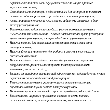
переключение потоков воды осуществляется с помощью прочных
керамических дисков;
Светодиодные индикаторы с обозначениями для контроля за текущим
режимом работы фильтра и проходящими стадиями регенерации;
Автоматическое включение промывки по заданному интервалу в днях
между регенерациями;
Возможностью задать в настройках: режим включения промывки
(немедленная или отложенная), длительность каждого цикла регенерации,
время начала регенерации, интервал дней между регенерациями;
Наличие памяти для сохранения настроек при отключении сети
электропитания;
Наличие функции «интерлок» для работы в завязке с несколькими
обезжелезивателями;
Наличие входного и выходного сигнала для управления сторонним
оборудованием (различными запорными и электромагнитными
клапанами, насосом и т.д…);
Защита от попадания неочищенной воды в систему водоснабжения путем
перекрытия забора воды в период регенерации;
Безреагентная промывка фильтрующего материала с помощью
обратного (восходящего) потока поступающей воды;
Не высокая цена наполнителей со сроком службы (в среднем) до 5 лет:
Возможность широкого применения в связке со всеми тапами
окислителей: озоном, гипохлоритом натрия, коагулянтами и т.д…