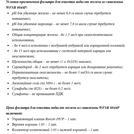
Условия применения фильтра для очистки воды от железа из скважины
WFSR 0844P:
рН для удаления железа – не менее 6,8 (в ином случае требуется
повышение);
рН для удаления марганца – не менее 7,8 (в ином случае требуется
повышение);
Общая концентрация железа - до 1,5 мг/л при самостоятельном
использовании,
- до 4 мг/л в исполнении с воздушной подушкой или аэрационной колонной,
- до 15 мг/л при использовании с системой напорной аэрации или
окислителями;
Щелочность общая – не менее (1 + Fe2/28) ммоль/л;
Сероводород - до 2 мг/л (требуется аэрация или дозирование реагента);
Перманганатная окисляемость – не более 3 мгО/л (в ином случае
требуется окислитель);
Аммонийные соли (по NH4-) - не более 1 мг/л;
Сульфиды (по H2S) – не более 0,2 мг/л;
Сульфаты – не превышают ПДК.
Цена фильтра для очистки воды от железа из скважины WFSR 0844P
включает:
Управляющий клапан Runxin F67P – 1 шт.
Верхняя корзина 1.05 – 1 шт.
Коллектор колпачковый 1.05 с нижней корзиной – 1 шт.