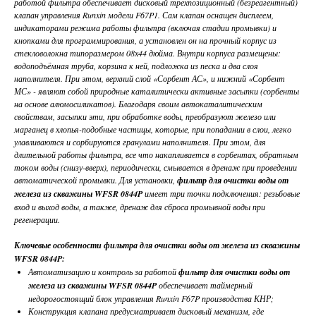
работой фильтра обеспечивает дисковый трёхпозиционный (безреагентный)
клапан управления Runxin модели F67P1. Сам клапан оснащен дисплеем,
индикаторами режима работы фильтра (включая стадии промывки) и
кнопками для программирования, а установлен он на прочный корпус из
стекловолокна типоразмером 08х44 дюйма. Внутри корпуса размещены:
водоподъёмная труба, корзина к ней, подложка из песка и два слоя
наполнителя. При этом, верхний слой «Сорбент АС», и нижний «Сорбент
МС» - являют собой природные каталитически активные засыпки (сорбенты
на основе алюмосиликатов). Благодаря своим автокаталитическим
свойствам, засыпки эти, при обработке воды, преобразуют железо или
марганец в хлопья-подобные частицы, которые, при попадании в слои, легко
улавливаются и сорбируются гранулами наполнителя. При этом, для
длительной работы фильтра, все что накапливается в сорбентах, обратным
током воды (снизу-вверх), периодически, смывается в дренаж при проведении
автоматической промывки. Для установки,
фильтр для очистки воды от
железа из скважины WFSR 0844P
имеет три точки подключения: резьбовые
вход и выход воды, а также, дренаж для сброса промывной воды при
регенерации.
Ключевые особенности фильтра для очистки воды от железа из скважины
WFSR 0844P:
Автоматизацию и контроль за работой
фильтр для очистки воды от
железа из скважины WFSR 0844P
обеспечивает таймерный
недорогостоящий блок управления Runxin F67P производства КНР;
Конструкция клапана предусматривает дисковый механизм, где