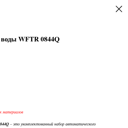
ь воды WFTR 0844Q
х материалов
0844Q
– это укомплектованный набор автоматического