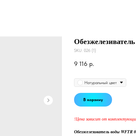
Обезжелезивател
SKU:
026 (1)
9 116
р.
Цвет
Натуральный цвет
В корзину
!Цена зависит от комплектующи
Обезжелезиватель воды WFTR 