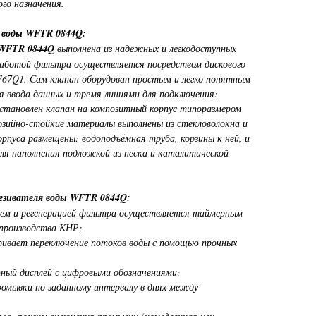
го назначения.
 воды WFTR 0844Q:
 WFTR 0844Q
выполнена из надежных и легкодоступных
работой фильтра осуществляется посредством дискового
 F67Q1. Сам клапан оборудован простым и легко понятным
я ввода данных и тремя линиями для подключения:
установлен клапан на композитный корпус типоразмером
розийно-стойкие материалы выполнены из стекловолокна и
рпуса размещены: водоподъёмная труба, корзины к ней, и
ля наполнения подложкой из песка и каталитической
езивателя воды WFTR 0844Q:
ием и регенерацией фильтра осуществляется таймерным
 производства КНР;
ривает переключение потоков воды с помощью прочных
ный дисплей с цифровыми обозначениями;
омывки по заданному интервалу в днях между