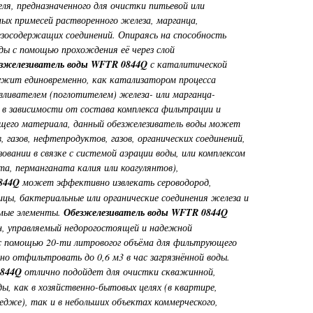
ля, предназначенного для очистки питьевой или
ных примесей растворенного железа, марганца,
езосодержащих соединений. Опираясь на способность
ды с помощью прохождения её через слой
езжелезиватель воды WFTR 0844Q
с каталитической
ужит единовременно, как катализатором процесса
авливателем (поглотителем) железа- или марганца-
 в зависимости от состава комплекса фильтрации и
ющего материала, данный обезжелезиватель воды может
, газов, нефтепродуктов, газов, органических соединений,
зовании в связке с системой аэрации воды, или комплексом
та, перманганата калия или коагулянтов),
844Q
может эффективно извлекать сероводород,
ицы, бактериальные или органические соединения железа и
емые элементы.
Обезжелезиватель воды WFTR 0844Q
ен, управляемый недорогостоящей и надежной
 с помощью 20-ти литровогог объёма для фильтрующего
о отфильтровать до 0,6 м3 в час загрязнённой воды.
0844Q
отлично подойдет для очистки скважинной,
ды, как в хозяйственно-бытовых целях (в квартире,
тедже), так и в небольших объектах коммерческого,