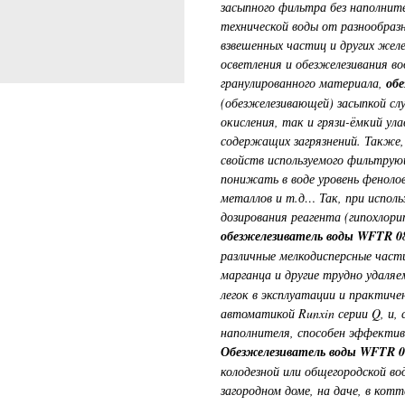
засыпного фильтра без наполните
технической воды от разнообраз
взвешенных частиц и других жел
осветления и обезжелезивания во
гранулированного материала,
об
(обезжелезивающей) засыпкой сл
окисления, так и грязи-ёмкий ул
содержащих загрязнений. Также,
свойств используемого фильтру
понижать в воде уровень фенолов
металлов и т.д… Так, при исполь
дозирования реагента (гипохлори
обезжелезиватель воды WFTR 0
различные мелкодисперсные част
марганца и другие трудно удаля
легок в эксплуатации и практич
автоматикой Runxin серии Q, и,
наполнителя, способен эффективн
Обезжелезиватель воды WFTR 
колодезной или общегородской во
загородном доме, на даче, в кот