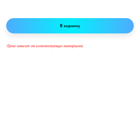
Система комплексной очистки воды
В корзину
!Цена зависит от комплектующих материалов
удаление сероводорода
фильтрация железа
жесткости
марганца
мутности
цветности
Назначение ступеней в системе «Престиж»:
Дисковый фильтр
Удаляет механические примеси.
Подходит для бытового, промышленного и сельскохозяйственного
использования.
Универсальный и эффективный благодаря модульной конструкции и
качественным материалам.