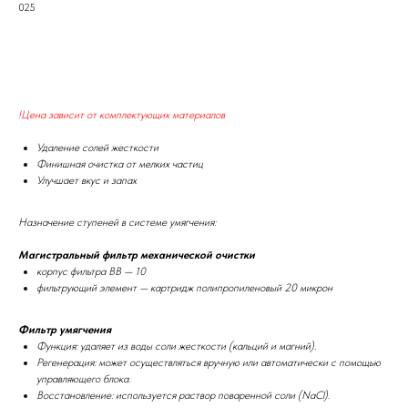
025
В корзину
!Цена зависит от комплектующих материалов
Удаление солей жесткости
Финишная очистка от мелких частиц
Улучшает вкус и запах
Назначение ступеней в системе умягчения:
Магистральный фильтр механической очистки
корпус фильтра ВВ — 10
фильтрующий элемент — картридж полипропиленовый 20 микрон
Фильтр умягчения
Функция: удаляет из воды соли жесткости (кальций и магний).
Регенерация: может осуществляться вручную или автоматически с помощью
управляющего блока.
Восстановление: используется раствор поваренной соли (NaCl).